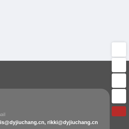
WhatsApp：+86-15154609299
Email：rikki@dyjiuchang.cn
E-mail：louis@dyjiuchang.cn
Телефон：+86-15154609299
ail
uis@dyjiuchang.cn
,
rikki@dyjiuchang.cn