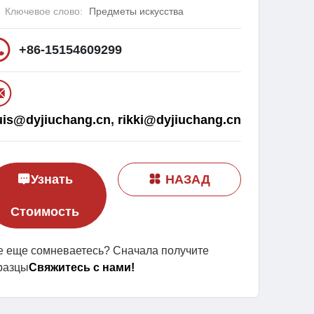
Ключевое слово:
Предметы искусства
+86-15154609299
uis@dyjiuchang.cn
,
rikki@dyjiuchang.cn
Узнать
НАЗАД
Стоимость
е еще сомневаетесь? Сначала получите
разцы
Свяжитесь с нами!