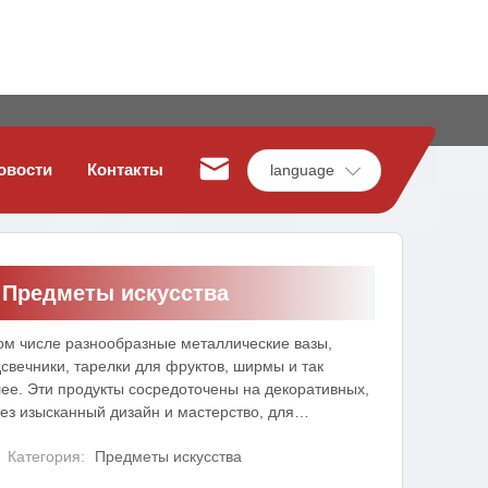
овости
Контакты
language
Предметы искусства
ом числе разнообразные металлические вазы,
свечники, тарелки для фруктов, ширмы и так
ее. Эти продукты сосредоточены на декоративных,
ез изысканный дизайн и мастерство, для
тренней среды, чтобы добавить художественную
Категория:
Предметы искусства
осферу и вкус.