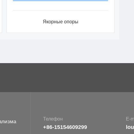
Якорные опоры
Телефон
E-m
ализма
+86-15154609299
lo