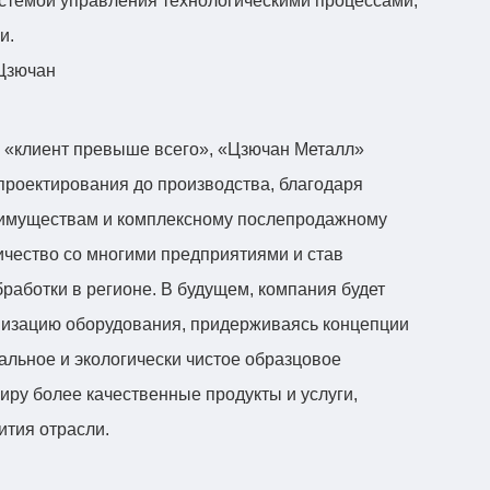
истемой управления технологическими процессами,
и.
, «клиент превыше всего», «Цзючан Металл»
 проектирования до производства, благодаря
еимуществам и комплексному послепродажному
ичество со многими предприятиями и став
аботки в регионе. В будущем, компания будет
низацию оборудования, придерживаясь концепции
альное и экологически чистое образцовое
иру более качественные продукты и услуги,
ития отрасли.