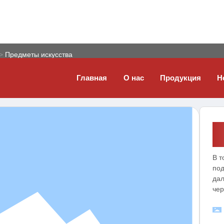
Предметы искусства
Главная
О нас
Продукция
Н
В т
под
дал
чер
вну
атм